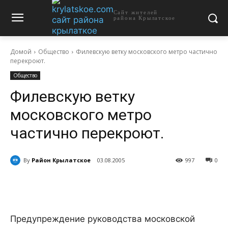
Сайт жителей
района Крылатское
Домой
Общество
Филевскую ветку московского метро частично
перекроют.
Общество
Филевскую ветку
московского метро
частично перекроют.
By
Район Крылатское
03.08.2005
997
0
Предупреждение руководства московской