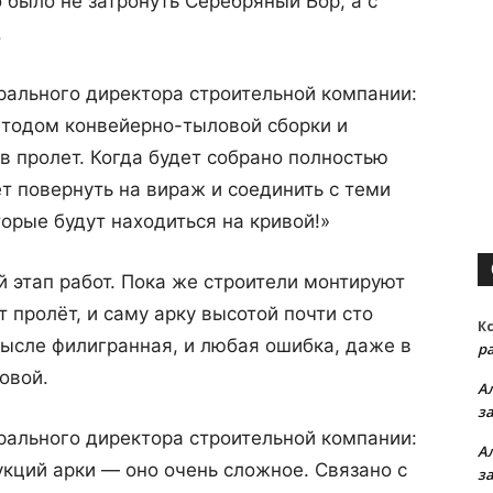
 было не затронуть Серебряный Бор, а с
.
рального директора строительной компании:
етодом конвейерно-тыловой сборки и
 пролет. Когда будет собрано полностью
т повернуть на вираж и соединить с теми
орые будут находиться на кривой!»
 этап работ. Пока же строители монтируют
 пролёт, и саму арку высотой почти сто
К
мысле филигранная, и любая ошибка, даже в
р
овой.
А
з
рального директора строительной компании:
А
кций арки — оно очень сложное. Связано с
з