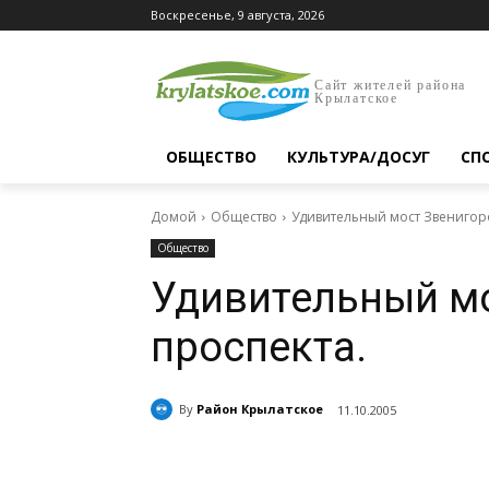
Воскресенье, 9 августа, 2026
Сайт жителей района
Крылатское
ОБЩЕСТВО
КУЛЬТУРА/ДОСУГ
СП
Домой
Общество
Удивительный мост Звенигоро
Общество
Удивительный м
проспекта.
By
Район Крылатское
11.10.2005
Поделиться