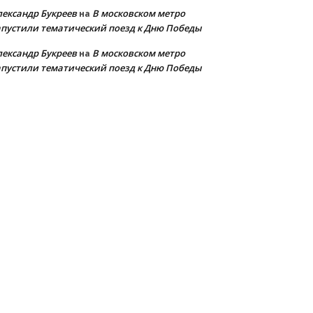
лександр Букреев
В московском метро
на
апустили тематический поезд к Дню Победы
лександр Букреев
В московском метро
на
апустили тематический поезд к Дню Победы