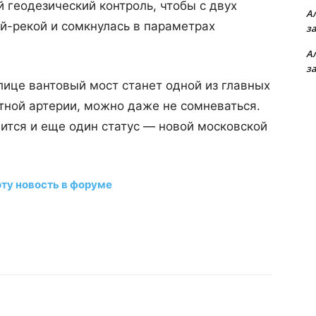
 геодезический контроль, чтобы с двух
А
й-рекой и сомкнулась в параметрах
з
А
з
олице вантовый мост станет одной из главных
тной артерии, можно даже не сомневаться.
вится и еще один статус — новой московской
эту новость в форуме