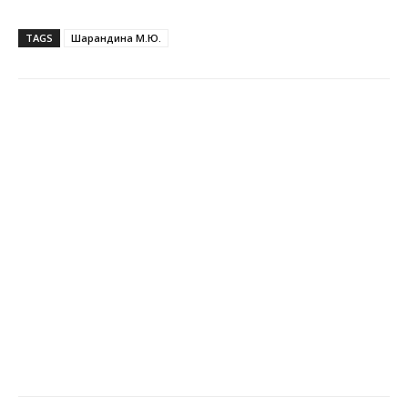
TAGS
Шарандина М.Ю.