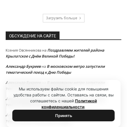
Загрузить больше
ОБСУЖДЕНИЕ НА САЙТЕ
Поздравляем жителей района
Ксения Овсянникова
на
Крылатское с Днём Великой Победы!
Александр Букреев
В московском метро запустили
на
тематический поезд к Дню Победы
Александр Букреев
В московском метро запустили
на
тематический поезд к Дню Победы
Мы используем файлы cookie для повышения
удобства работы с сайтом. Оставаясь на связи, вы
Александр Букреев
В московском метро запустили
на
соглашаетесь с нашей
Политикой
тематический поезд к Дню Победы
конфиденциальности
.
Александр Букреев
В московском метро запустили
на
Принять
тематический поезд к Дню Победы