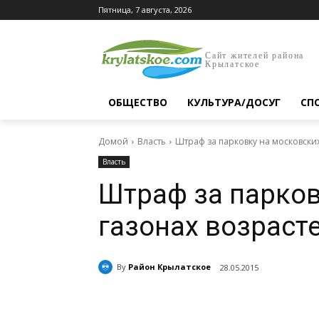
Пятница, 7 августа, 2026
Сайт жителей района
Крылатское
ОБЩЕСТВО
КУЛЬТУРА/ДОСУГ
СП
Домой
Власть
Штраф за парковку на московских
Власть
Штраф за парков
газонах возраст
By
Район Крылатское
28.05.2015
Поделиться