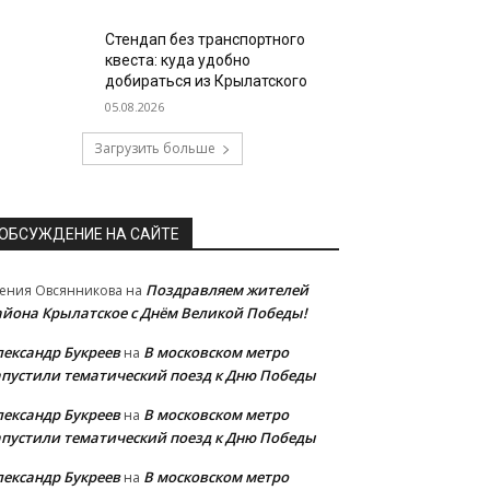
Стендап без транспортного
квеста: куда удобно
добираться из Крылатского
05.08.2026
Загрузить больше
ОБСУЖДЕНИЕ НА САЙТЕ
Поздравляем жителей
ения Овсянникова
на
айона Крылатское с Днём Великой Победы!
лександр Букреев
В московском метро
на
апустили тематический поезд к Дню Победы
лександр Букреев
В московском метро
на
апустили тематический поезд к Дню Победы
лександр Букреев
В московском метро
на