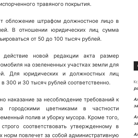
испорченного травяного покрытия.
 обложение штрафом должностное лицо в
лей. В отношении юридических лиц сумма
ьироваться от 50 до 100 тысяч рублей.
йствие новой редакции акта размер
томобиля на озелененных участках земли для
ей. Для юридических и должностных лиц
Кс
в 300 и 30 тысяч рублей соответственно.
р
 наказание за несоблюдение требований к
А
з
а городскими цветниками в частности
А
еменный полив и уборку мусора. Кроме того,
з
строго соответствовать утвержденному в
А
х норм повлечет за собой административную