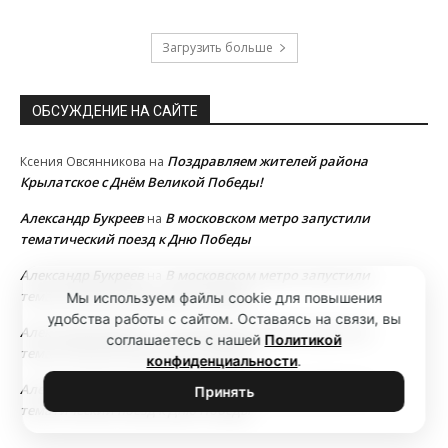
Загрузить больше
ОБСУЖДЕНИЕ НА САЙТЕ
Поздравляем жителей района
Ксения Овсянникова
на
Крылатское с Днём Великой Победы!
Александр Букреев
В московском метро запустили
на
тематический поезд к Дню Победы
Александр Букреев
В московском метро запустили
на
тематический поезд к Дню Победы
Мы используем файлы cookie для повышения
удобства работы с сайтом. Оставаясь на связи, вы
Александр Букреев
В московском метро запустили
на
соглашаетесь с нашей
Политикой
тематический поезд к Дню Победы
конфиденциальности
.
Александр Букреев
В московском метро запустили
на
Принять
тематический поезд к Дню Победы