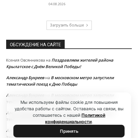
04.08.2026
Загрузить больше
ОБСУЖДЕНИЕ НА САЙТЕ
Поздравляем жителей района
Ксения Овсянникова
на
Крылатское с Днём Великой Победы!
Александр Букреев
В московском метро запустили
на
тематический поезд к Дню Победы
Александр Букреев
В московском метро запустили
на
тематический поезд к Дню Победы
Мы используем файлы cookie для повышения
удобства работы с сайтом. Оставаясь на связи, вы
Александр Букреев
В московском метро запустили
на
соглашаетесь с нашей
Политикой
тематический поезд к Дню Победы
конфиденциальности
.
Александр Букреев
В московском метро запустили
на
Принять
тематический поезд к Дню Победы