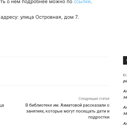
ать о нем подробнее можно по
ссылке
.
адресу: улица Островная, дом 7.
Кс
р
А
з
Следующая статья
ца
В библиотеке им. Ахматовой рассказали о
А
занятиях, которые могут посещать дети и
з
подростки
А