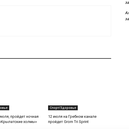
з
А
з
овье
Спорт/Здоровье
 июля, пройдет ночная
12 июля на Гребном канале
«Крылатские холмы»
пройдет Grom Tri Sprint