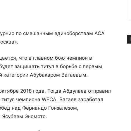
турнир по смешанным единоборствам ACA
Москва».
щается, что в главном бою чемпион в
будет защищать титул в борьбе с первым
й категории Абубакаром Вагаевым.
октябре 2018 года. Тогда Абдулаев отправил
о титул чемпиона WFCA. Вагаев заработал
побед над Фернандо Гонзалезом,
 Ясубеем Эномото.