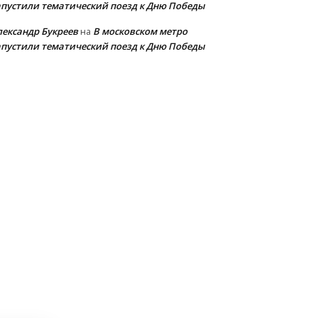
апустили тематический поезд к Дню Победы
лександр Букреев
В московском метро
на
апустили тематический поезд к Дню Победы