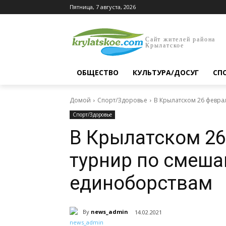
Пятница, 7 августа, 2026
Сайт жителей района
Крылатское
ОБЩЕСТВО
КУЛЬТУРА/ДОСУГ
СП
Домой
Спорт/Здоровье
В Крылатском 26 февра
Спорт/Здоровье
В Крылатском 26
турнир по смеш
единоборствам
By
news_admin
14.02.2021