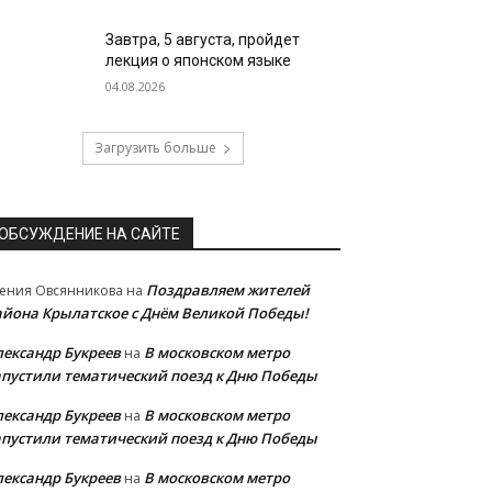
Завтра, 5 августа, пройдет
лекция о японском языке
04.08.2026
Загрузить больше
ОБСУЖДЕНИЕ НА САЙТЕ
Поздравляем жителей
ения Овсянникова
на
айона Крылатское с Днём Великой Победы!
лександр Букреев
В московском метро
на
апустили тематический поезд к Дню Победы
лександр Букреев
В московском метро
на
апустили тематический поезд к Дню Победы
лександр Букреев
В московском метро
на