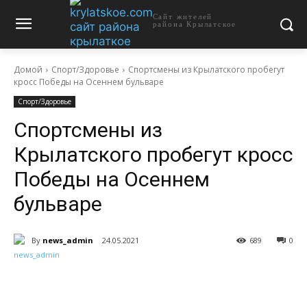
Сайт жителей
района Крылатское
Домой
Спорт/Здоровье
Спортсмены из Крылатского пробегут
кросс Победы на Осеннем бульваре
Спорт/Здоровье
Спортсмены из
Крылатского пробегут кросс
Победы на Осеннем
бульваре
By
news_admin
24.05.2021
689
0