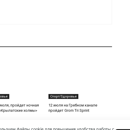
овье
Спорт/Здоровье
 июля, пройдет ночная
12 июля на Гребном канале
«Крылатские холмы»
пройдет Grom Tri Sprint
льзуем файлы cookie для повышения удобства работы с