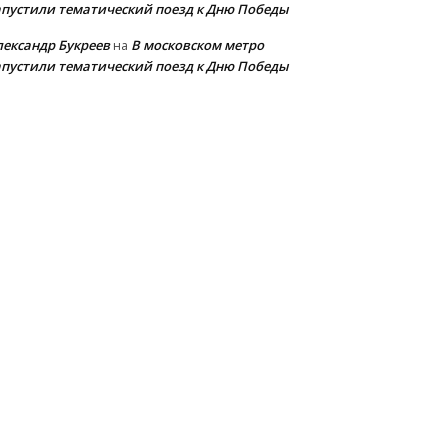
апустили тематический поезд к Дню Победы
лександр Букреев
В московском метро
на
апустили тематический поезд к Дню Победы