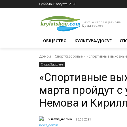
Суббота, 8 августа, 2026
Сайт жителей района
Крылатское
ОБЩЕСТВО
КУЛЬТУРА/ДОСУГ
СП
Домой
Спорт/Здоровье
«Спортивные выходные» 
Спорт/Здоровье
«Спортивные вых
марта пройдут с
Немова и Кирил
By
news_admin
25.03.2021