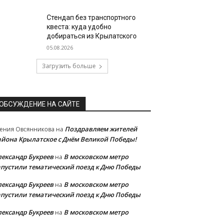
Стендап без транспортного
квеста: куда удобно
добираться из Крылатского
05.08.2026
Загрузить больше
ОБСУЖДЕНИЕ НА САЙТЕ
Поздравляем жителей
ения Овсянникова
на
айона Крылатское с Днём Великой Победы!
лександр Букреев
В московском метро
на
апустили тематический поезд к Дню Победы
лександр Букреев
В московском метро
на
апустили тематический поезд к Дню Победы
лександр Букреев
В московском метро
на