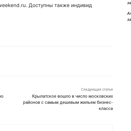
з
sweekend.ru. Доступны также индивид
А
з
Следующая статья
но
Крылатское вошло в число московских
районов с самым дешевым жильем бизнес-
класса