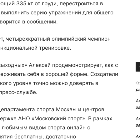
ющий 335 кг от груди, перестроиться в
м выполнить серию упражнений для общего
ворится в сообщении.
аст, четырехкратный олимпийский чемпион
ункциональной тренировке.
выходных» Алексей продемонстрирует, как с
ерживать себя в хорошей форме. Создатели
акого уровня точно можно доверять в
Кс
р
пресс-службе.
А
з
епартамента спорта Москвы и центров
держке АНО «Московский спорт». В рамках
А
з
я любимым видом спорта онлайн с
ятия бесплатны, достаточно
А