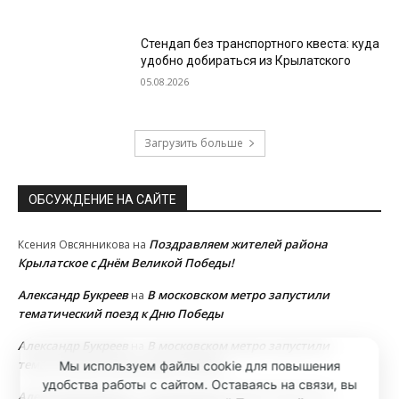
Стендап без транспортного квеста: куда
удобно добираться из Крылатского
05.08.2026
Загрузить больше
ОБСУЖДЕНИЕ НА САЙТЕ
Поздравляем жителей района
Ксения Овсянникова
на
Крылатское с Днём Великой Победы!
Александр Букреев
В московском метро запустили
на
тематический поезд к Дню Победы
Александр Букреев
В московском метро запустили
на
тематический поезд к Дню Победы
Мы используем файлы cookie для повышения
удобства работы с сайтом. Оставаясь на связи, вы
Александр Букреев
В московском метро запустили
на