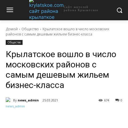
Сайт жителей
района Крылатское
Домой
Общество
Крылатское вошло в число московских
районов с самым дешевым жильем бизнес-класса
Общество
Крылатское вошло в число
московских районов с
самым дешевым жильем
бизнес-класса
By
news_admin
25.03.2021
674
0