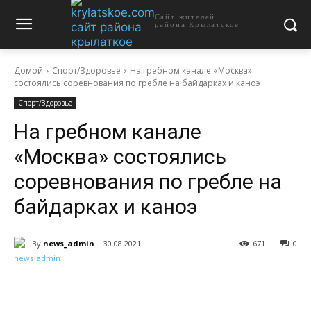
Сайт жителей
района Крылатское
Домой
Спорт/Здоровье
На гребном канале «Москва»
состоялись соревнования по гребле на байдарках и каноэ
Спорт/Здоровье
На гребном канале
«Москва» состоялись
соревнования по гребле на
байдарках и каноэ
By
news_admin
30.08.2021
671
0