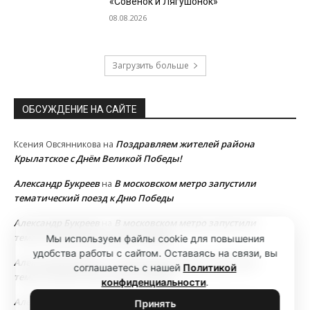
«Совёнок и Лягушонок»
08.08.2026
Загрузить больше
ОБСУЖДЕНИЕ НА САЙТЕ
Поздравляем жителей района
Ксения Овсянникова
на
Крылатское с Днём Великой Победы!
Александр Букреев
В московском метро запустили
на
тематический поезд к Дню Победы
Александр Букреев
В московском метро запустили
на
тематический поезд к Дню Победы
Мы используем файлы cookie для повышения
удобства работы с сайтом. Оставаясь на связи, вы
Александр Букреев
В московском метро запустили
на
соглашаетесь с нашей
Политикой
тематический поезд к Дню Победы
конфиденциальности
.
Александр Букреев
В московском метро запустили
на
Принять