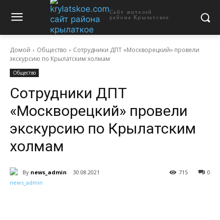
Сайт жителей
района Крылатское
Домой
Общество
Сотрудники ДПТ «Москворецкий» провели
экскурсию по Крылатским холмам
Общество
Сотрудники ДПТ
«Москворецкий» провели
экскурсию по Крылатским
холмам
By
news_admin
30.08.2021
715
0