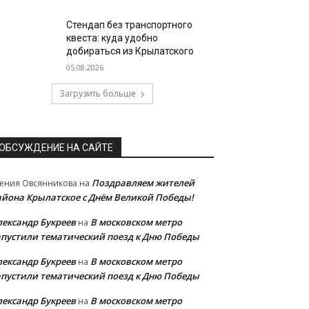
Стендап без транспортного
квеста: куда удобно
добираться из Крылатского
05.08.2026
Загрузить больше
ОБСУЖДЕНИЕ НА САЙТЕ
Поздравляем жителей
ения Овсянникова
на
айона Крылатское с Днём Великой Победы!
лександр Букреев
В московском метро
на
апустили тематический поезд к Дню Победы
лександр Букреев
В московском метро
на
апустили тематический поезд к Дню Победы
лександр Букреев
В московском метро
на