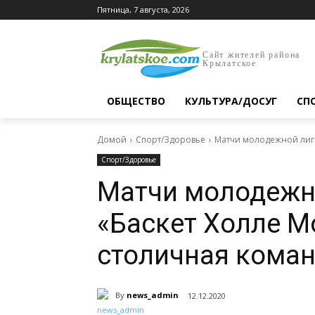
Пятница, 7 августа, 2026
Сайт жителей района
Крылатское
ОБЩЕСТВО
КУЛЬТУРА/ДОСУГ
СП
Домой
Спорт/Здоровье
Матчи молодежной лиги
Спорт/Здоровье
Матчи молодежно
«Баскет Холле М
столичная коман
By
news_admin
12.12.2020