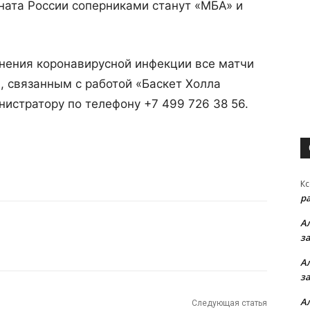
ната России соперниками станут «МБА» и
анения коронавирусной инфекции все матчи
, связанным с работой «Баскет Холла
истратору по телефону +7 499 726 38 56.
Кс
р
А
з
А
з
А
Следующая статья