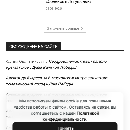
«Совёнок и Лягушонок»
08.08.2026
Загрузить больше
ОБСУЖДЕНИЕ НА САЙТЕ
Поздравляем жителей района
Ксения Овсянникова
на
Крылатское с Днём Великой Победы!
Александр Букреев
В московском метро запустили
на
тематический поезд к Дню Победы
Александр Букреев
В московском метро запустили
на
тематический поезд к Дню Победы
Мы используем файлы cookie для повышения
удобства работы с сайтом. Оставаясь на связи, вы
Александр Букреев
В московском метро запустили
на
соглашаетесь с нашей
Политикой
тематический поезд к Дню Победы
конфиденциальности
.
Александр Букреев
В московском метро запустили
на
Принять