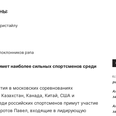
НЫ:
фристайлу
поклонников рэпа
римет наиболее сильных спортсменов среди
Кс
р
тия в московских соревнованиях
А
 Казахстан, Канада, Китай, США и
з
еди российских спортсменов примут участие
А
 Кротов Павел, входящие в лидирующую
з