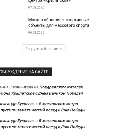
центра «Крылатское»
07.08.2026
Москва обновляет спортивные
объекты для массового спорта
06.08.2026
Загрузить больше
ОБСУЖДЕНИЕ НА САЙТЕ
Поздравляем жителей
ения Овсянникова
на
айона Крылатское с Днём Великой Победы!
лександр Букреев
В московском метро
на
апустили тематический поезд к Дню Победы
лександр Букреев
В московском метро
на
апустили тематический поезд к Дню Победы