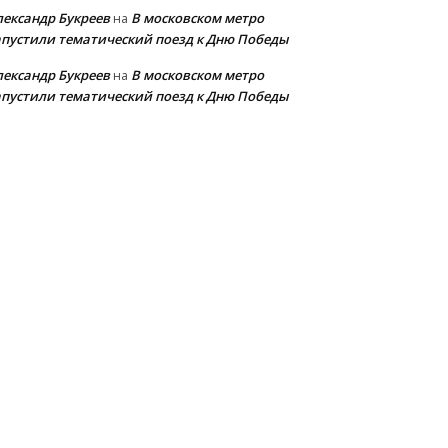
лександр Букреев
В московском метро
на
апустили тематический поезд к Дню Победы
лександр Букреев
В московском метро
на
апустили тематический поезд к Дню Победы