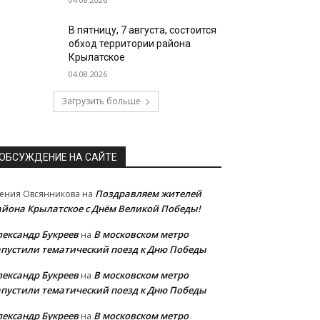
В пятницу, 7 августа, состоится
обход территории района
Крылатское
04.08.2026
Загрузить больше
ОБСУЖДЕНИЕ НА САЙТЕ
Поздравляем жителей
ения Овсянникова
на
айона Крылатское с Днём Великой Победы!
лександр Букреев
В московском метро
на
апустили тематический поезд к Дню Победы
лександр Букреев
В московском метро
на
апустили тематический поезд к Дню Победы
лександр Букреев
В московском метро
на