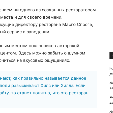
ением ни одного из созданных ресторатором
 места и для своего времени.
исущие директору ресторана Марго Спроге,
ый сервис в заведении.
енным местом поклонников авторской
кцентом. Здесь можно забыть о шумном
очиться на вкусовых ощущениях.
Кс
р
знают, как правильно называется данное
А
люди разыскивают Хилс или Хиллз. Если
з
йту, то станет понятно, что это ресторан
А
з
А