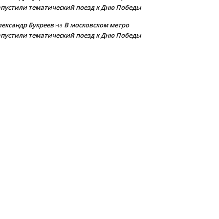
апустили тематический поезд к Дню Победы
лександр Букреев
В московском метро
на
апустили тематический поезд к Дню Победы