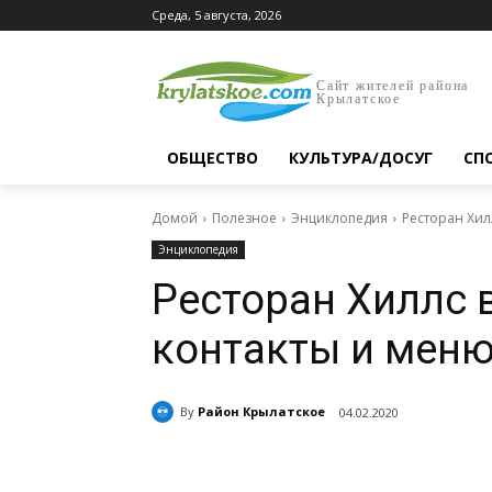
Среда, 5 августа, 2026
Сайт жителей района
Крылатское
ОБЩЕСТВО
КУЛЬТУРА/ДОСУГ
СП
Домой
Полезное
Энциклопедия
Ресторан Хил
Энциклопедия
Ресторан Хиллс 
контакты и мен
By
Район Крылатское
04.02.2020
Поделиться