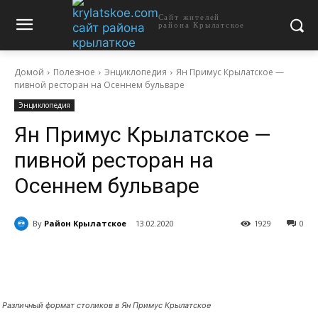
Сайт жителей
района Крылатское
Домой
Полезное
Энциклопедия
Ян Примус Крылатское —
пивной ресторан на Осеннем бульваре
Энциклопедия
Ян Примус Крылатское —
пивной ресторан на
Осеннем бульваре
By
Район Крылатское
13.02.2020
1929
0
Различный формат столиков в Ян Примус Крылатское