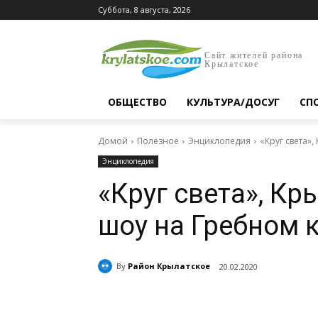
Суббота, 8 августа, 2026
Сайт жителей района
Крылатское
ОБЩЕСТВО
КУЛЬТУРА/ДОСУГ
СП
Домой
Полезное
Энциклопедия
«Круг света»
Энциклопедия
«Круг света», Кр
шоу на Гребном 
By
Район Крылатское
20.02.2020
Поделиться