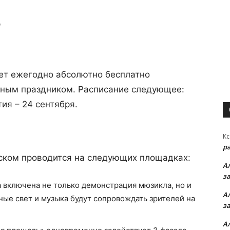
я
ает ежегодно абсолютно бесплатно
ьным праздником. Расписание следующее:
тия – 24 сентября.
Кс
р
ском проводится на следующих площадках:
А
з
а включена не только демонстрация мюзикла, но и
А
ые свет и музыка будут сопровождать зрителей на
з
А