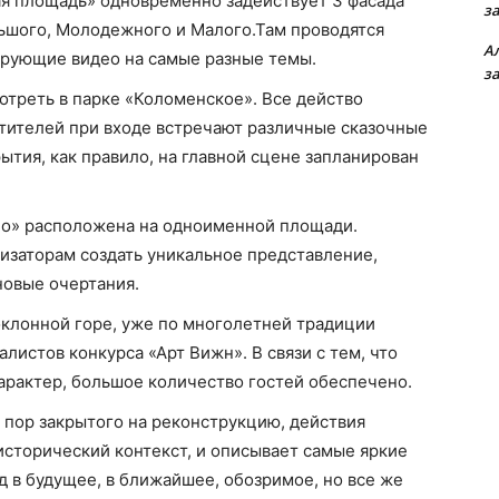
я площадь» одновременно задействует 3 фасада
з
ьшого, Молодежного и Малого.Там проводятся
А
рующие видео на самые разные темы.
з
треть в парке «Коломенское». Все действо
етителей при входе встречают различные сказочные
ытия, как правило, на главной сцене запланирован
о» расположена на одноименной площади.
изаторам создать уникальное представление,
новые очертания.
клонной горе, уже по многолетней традиции
истов конкурса «Арт Вижн». В связи с тем, что
рактер, большое количество гостей обеспечено.
 пор закрытого на реконструкцию, действия
 исторический контекст, и описывает самые яркие
яд в будущее, в ближайшее, обозримое, но все же