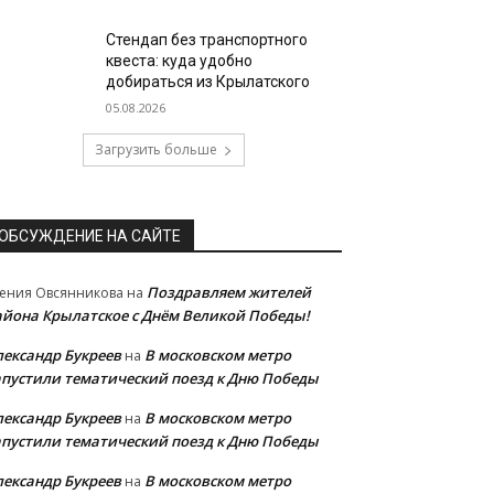
Стендап без транспортного
квеста: куда удобно
добираться из Крылатского
05.08.2026
Загрузить больше
ОБСУЖДЕНИЕ НА САЙТЕ
Поздравляем жителей
ения Овсянникова
на
айона Крылатское с Днём Великой Победы!
лександр Букреев
В московском метро
на
апустили тематический поезд к Дню Победы
лександр Букреев
В московском метро
на
апустили тематический поезд к Дню Победы
лександр Букреев
В московском метро
на