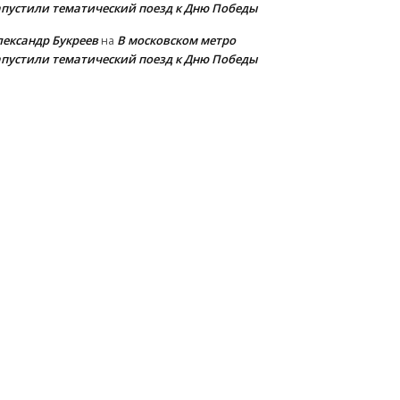
апустили тематический поезд к Дню Победы
лександр Букреев
В московском метро
на
апустили тематический поезд к Дню Победы