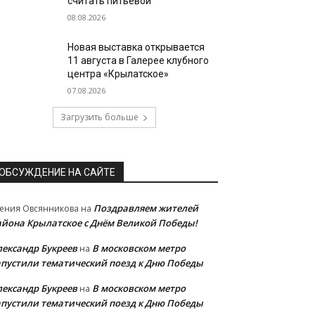
считать питьевой
08.08.2026
Новая выставка открывается
11 августа в Галерее клубного
центра «Крылатское»
07.08.2026
Загрузить больше
ОБСУЖДЕНИЕ НА САЙТЕ
Поздравляем жителей
ения Овсянникова
на
айона Крылатское с Днём Великой Победы!
лександр Букреев
В московском метро
на
апустили тематический поезд к Дню Победы
лександр Букреев
В московском метро
на
апустили тематический поезд к Дню Победы