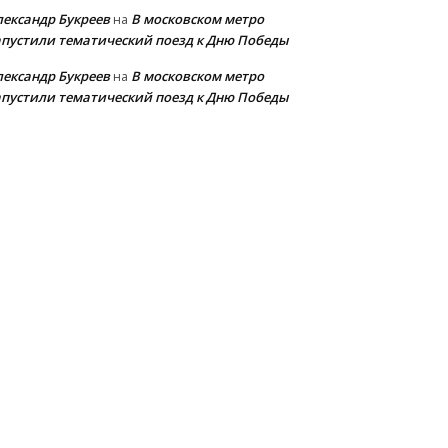
лександр Букреев
В московском метро
на
апустили тематический поезд к Дню Победы
лександр Букреев
В московском метро
на
апустили тематический поезд к Дню Победы