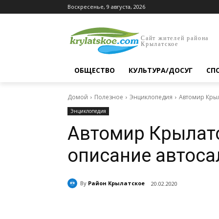
Воскресенье, 9 августа, 2026
Сайт жителей района
Крылатское
ОБЩЕСТВО
КУЛЬТУРА/ДОСУГ
СП
Домой
Полезное
Энциклопедия
Автомир Крыл
Энциклопедия
Автомир Крылатс
описание автоса
By
Район Крылатское
20.02.2020
Поделиться