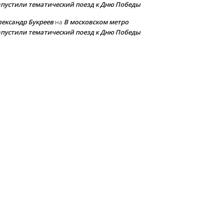
апустили тематический поезд к Дню Победы
лександр Букреев
В московском метро
на
апустили тематический поезд к Дню Победы