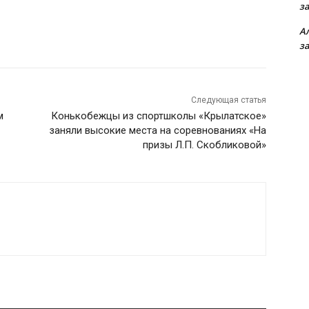
з
А
з
Следующая статья
м
Конькобежцы из спортшколы «Крылатское»
заняли высокие места на соревнованиях «На
призы Л.П. Скобликовой»