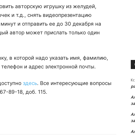
товить авторскую игрушку из желудей,
чек и т.д., снять видеопрезентацию
минут и отправить ее до 30 декабря на
дый автор может прислать только один
ку, в которой надо указать имя, фамилию,
, телефон и адрес электронной почты.
Кс
доступно
здесь
. Все интересующие вопросы
р
7-89-18, доб. 115.
А
з
А
з
А