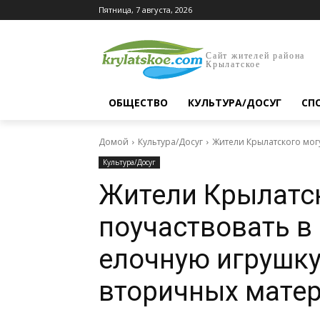
Пятница, 7 августа, 2026
Сайт жителей района
Крылатское
ОБЩЕСТВО
КУЛЬТУРА/ДОСУГ
СП
Домой
Культура/Досуг
Жители Крылатского могу
Культура/Досуг
Жители Крылатск
поучаствовать в
елочную игрушку
вторичных мате