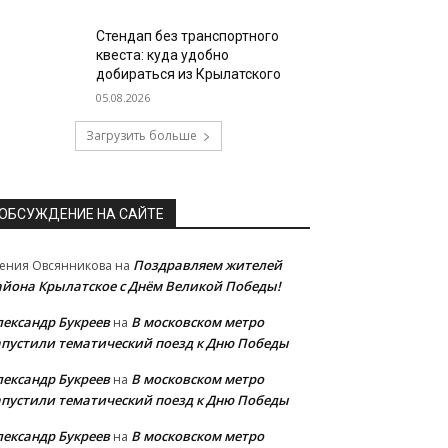
Стендап без транспортного
квеста: куда удобно
добираться из Крылатского
05.08.2026
Загрузить больше
ОБСУЖДЕНИЕ НА САЙТЕ
Поздравляем жителей
ения Овсянникова
на
айона Крылатское с Днём Великой Победы!
лександр Букреев
В московском метро
на
апустили тематический поезд к Дню Победы
лександр Букреев
В московском метро
на
апустили тематический поезд к Дню Победы
лександр Букреев
В московском метро
на