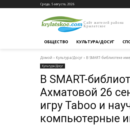
Среда, 5 августа, 2026
Сайт жителей района
Крылатское
ОБЩЕСТВО
КУЛЬТУРА/ДОСУГ
СП
Домой
Культура/Досуг
В SMART-библиотеке имен
Культура/Досуг
В SMART-библио
Ахматовой 26 се
игру Taboo и нау
компьютерные и