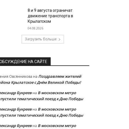
8 и 9 августа ограничат
движение транспорта в
Крылатском
04.08.2026
Загрузить больше
ОБСУЖДЕНИЕ НА САЙТЕ
Поздравляем жителей
ения Овсянникова
на
айона Крылатское с Днём Великой Победы!
лександр Букреев
В московском метро
на
апустили тематический поезд к Дню Победы
лександр Букреев
В московском метро
на
апустили тематический поезд к Дню Победы
лександр Букреев
В московском метро
на