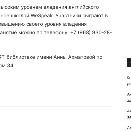
 высоким уровнем владения английского
нное школой WeSpeak. Участники сыграют в
повышению своего уровня владения
занятие можно по телефону: +7 (968) 930-28-
ART-библиотеке имени Анны Ахматовой по
ом 34.
Кс
р
А
з
А
з
А