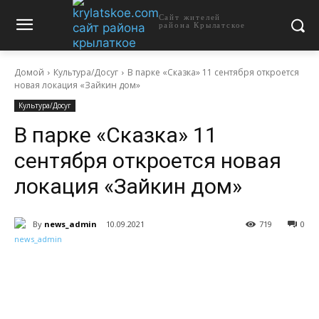
Сайт жителей
района Крылатское
Домой
Культура/Досуг
В парке «Сказка» 11 сентября откроется
новая локация «Зайкин дом»
Культура/Досуг
В парке «Сказка» 11
сентября откроется новая
локация «Зайкин дом»
By
news_admin
10.09.2021
719
0