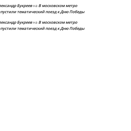
лександр Букреев
В московском метро
на
апустили тематический поезд к Дню Победы
лександр Букреев
В московском метро
на
апустили тематический поезд к Дню Победы