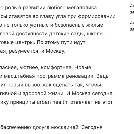
А
ю роль в развитии любого мегаполиса.
з
есы ставятся во главу угла при формировании
А
о не только уютные и безопасные жилые
з
говой доступности детские сады, школы,
говые центры. По этому пути идут
я, разумеется, и Москву.
опаснее, уютнее, комфортнее. Новые
 и масштабная программа реновации. Ведь
ит новый вызов: как сделать так, чтобы
тивной и здоровой жизни. И Москва сегодня,
ку принципы urban health, отвечает на этот
обеспечению досуга москвичей. Сегодня