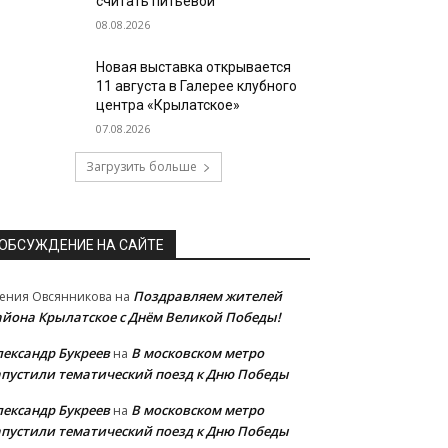
считать питьевой
08.08.2026
Новая выставка открывается
11 августа в Галерее клубного
центра «Крылатское»
07.08.2026
Загрузить больше
ОБСУЖДЕНИЕ НА САЙТЕ
Поздравляем жителей
ения Овсянникова
на
айона Крылатское с Днём Великой Победы!
лександр Букреев
В московском метро
на
апустили тематический поезд к Дню Победы
лександр Букреев
В московском метро
на
апустили тематический поезд к Дню Победы