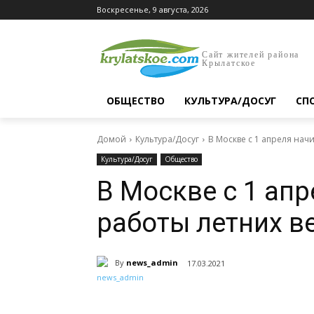
Воскресенье, 9 августа, 2026
Сайт жителей района
Крылатское
ОБЩЕСТВО
КУЛЬТУРА/ДОСУГ
СП
Домой
Культура/Досуг
В Москве с 1 апреля нач
Культура/Досуг
Общество
В Москве с 1 апр
работы летних в
By
news_admin
17.03.2021
Поделиться