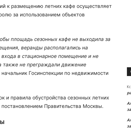
ий к размещению летних кафе осуществляет
ролю за использованием объектов
тобы площадь сезонных кафе не выходила за
ещения, веранды располагались на
т входа в стационарное помещение и не
 а также не преграждали движение
 начальник Госинспекции по недвижимости
Кс
р
к и правила обустройства сезонных летних
А
 постановлением Правительства Москвы.
з
А
ДЫ
з