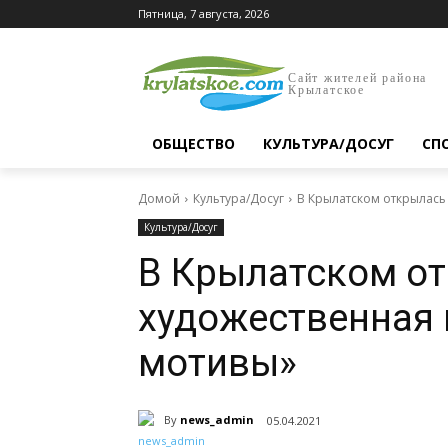
Пятница, 7 августа, 2026
Сайт жителей района
Крылатское
ОБЩЕСТВО
КУЛЬТУРА/ДОСУГ
СП
Домой
Культура/Досуг
В Крылатском открылась
Культура/Досуг
В Крылатском о
художественная 
мотивы»
By
news_admin
05.04.2021