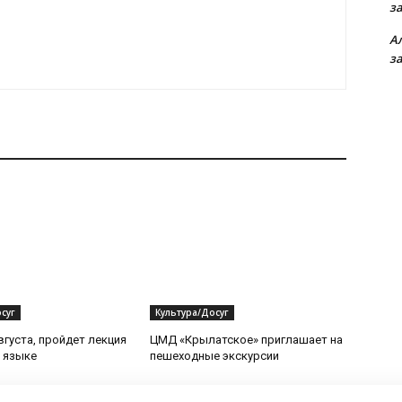
з
А
з
суг
Культура/Досуг
вгуста, пройдет лекция
ЦМД «Крылатское» приглашает на
 языке
пешеходные экскурсии