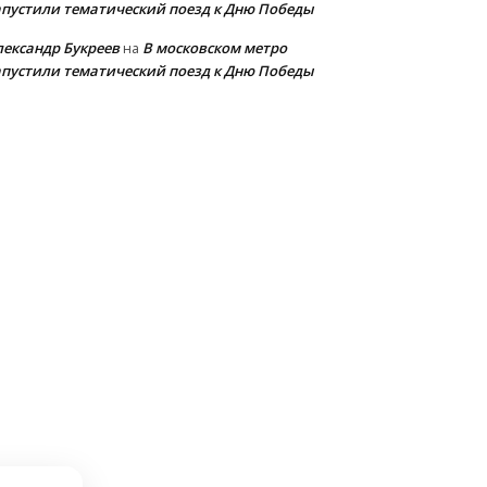
апустили тематический поезд к Дню Победы
лександр Букреев
В московском метро
на
апустили тематический поезд к Дню Победы