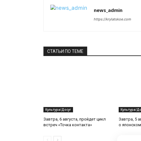
news_admin
https://krylatskoe.com
СТАТЬИ ПО ТЕМЕ
Культура/Досуг
Культура/До
Завтра, 6 августа, пройдет цикл
Завтра, 5 а
встреч «Точка контакта»
о японском