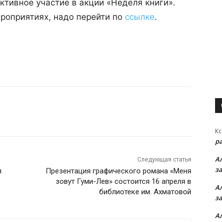
ктивное участие в акции «Неделя книги».
роприятиях, надо перейти по
ссылке
.
Кс
р
А
Следующая статья
з
я
Презентация графического романа «Меня
зовут Гуми-Лев» состоится 16 апреля в
А
библиотеке им. Ахматовой
з
А