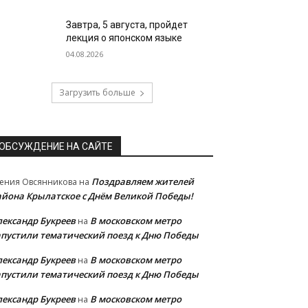
Завтра, 5 августа, пройдет
лекция о японском языке
04.08.2026
Загрузить больше
ОБСУЖДЕНИЕ НА САЙТЕ
Поздравляем жителей
ения Овсянникова
на
айона Крылатское с Днём Великой Победы!
лександр Букреев
В московском метро
на
апустили тематический поезд к Дню Победы
лександр Букреев
В московском метро
на
апустили тематический поезд к Дню Победы
лександр Букреев
В московском метро
на