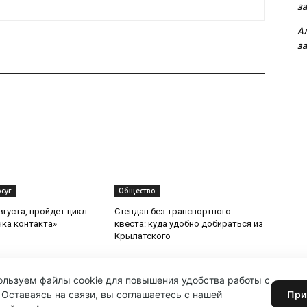
з
А
з
суг
Общество
вгуста, пройдет цикл
Стендап без транспортного
чка контакта»
квеста: куда удобно добираться из
Крылатского
льзуем файлы cookie для повышения удобства работы с
 Оставаясь на связи, вы соглашаетесь с нашей
При