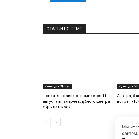
СТАТЬИ ПО ТЕМЕ
Культура/Досуг
Культура/До
Новая выставка открывается 11
Завтра, 6 а
августа в Галерее клубного центра
встреч «То
«Крылатское»
Мы испо
сайтом.