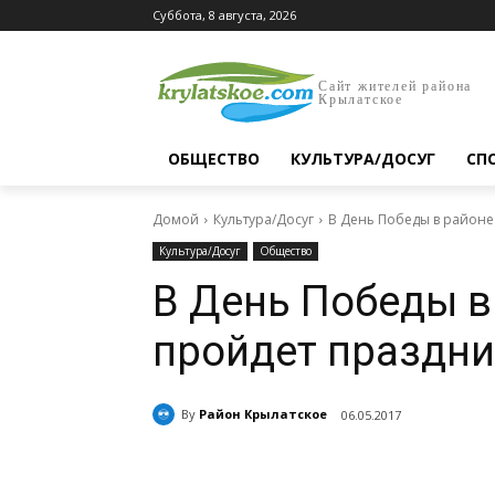
Суббота, 8 августа, 2026
Сайт жителей района
Крылатское
ОБЩЕСТВО
КУЛЬТУРА/ДОСУГ
СП
Домой
Культура/Досуг
В День Победы в районе
Культура/Досуг
Общество
В День Победы в
пройдет праздн
By
Район Крылатское
06.05.2017
Поделиться