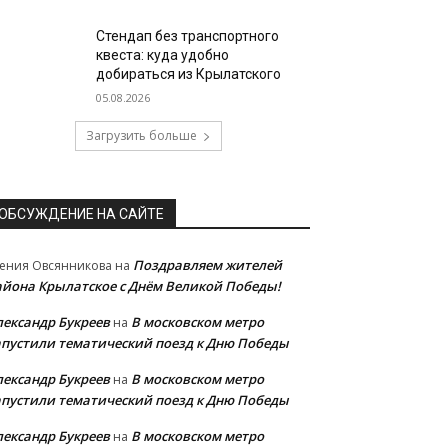
Стендап без транспортного
квеста: куда удобно
добираться из Крылатского
05.08.2026
Загрузить больше
ОБСУЖДЕНИЕ НА САЙТЕ
Поздравляем жителей
ения Овсянникова
на
айона Крылатское с Днём Великой Победы!
лександр Букреев
В московском метро
на
апустили тематический поезд к Дню Победы
лександр Букреев
В московском метро
на
апустили тематический поезд к Дню Победы
лександр Букреев
В московском метро
на