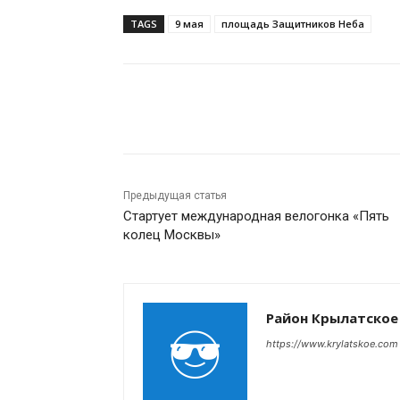
TAGS
9 мая
площадь Защитников Неба
Поделиться
Предыдущая статья
Стартует международная велогонка «Пять
колец Москвы»
Район Крылатское
https://www.krylatskoe.com