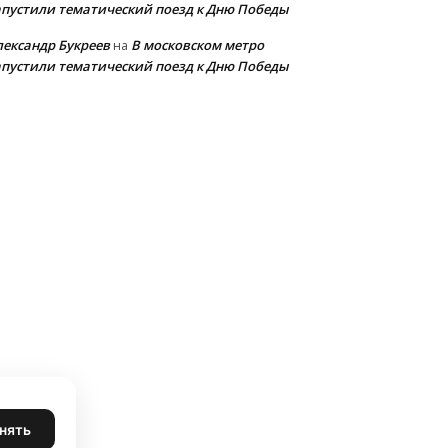
апустили тематический поезд к Дню Победы
лександр Букреев
В московском метро
на
апустили тематический поезд к Дню Победы
нять