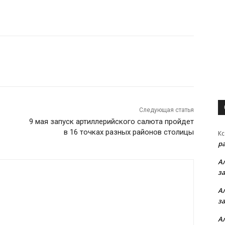
Следующая статья
9 мая запуск артиллерийского салюта пройдет
в 16 точках разных районов столицы
Кс
р
А
з
А
з
А