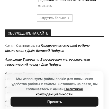
родников нельзя считать питьевой
08.08.2026
Загрузить больше
ОБСУЖДЕНИЕ НА САЙТЕ
Поздравляем жителей района
Ксения Овсянникова
на
Крылатское с Днём Великой Победы!
Александр Букреев
В московском метро запустили
на
тематический поезд к Дню Победы
Александр Букреев
В московском метро запустили
на
тематический поезд к Дню Победы
Мы используем файлы cookie для повышения
удобства работы с сайтом. Оставаясь на связи, вы
Александр Букреев
В московском метро запустили
на
соглашаетесь с нашей
Политикой
тематический поезд к Дню Победы
конфиденциальности
.
Александр Букреев
В московском метро запустили
на
Принять
тематический поезд к Дню Победы