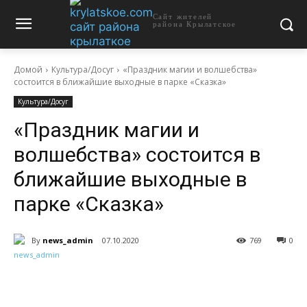
Сайт жителей
района Крылатское
Домой
Культура/Досуг
«Праздник магии и волшебства»
состоится в ближайшие выходные в парке «Сказка»
Культура/Досуг
«Праздник магии и
волшебства» состоится в
ближайшие выходные в
парке «Сказка»
By
news_admin
07.10.2020
769
0