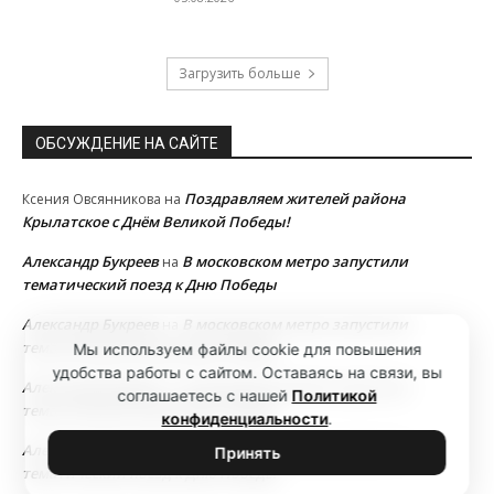
Загрузить больше
ОБСУЖДЕНИЕ НА САЙТЕ
Поздравляем жителей района
Ксения Овсянникова
на
Крылатское с Днём Великой Победы!
Александр Букреев
В московском метро запустили
на
тематический поезд к Дню Победы
Александр Букреев
В московском метро запустили
на
тематический поезд к Дню Победы
Мы используем файлы cookie для повышения
удобства работы с сайтом. Оставаясь на связи, вы
Александр Букреев
В московском метро запустили
на
соглашаетесь с нашей
Политикой
тематический поезд к Дню Победы
конфиденциальности
.
Александр Букреев
В московском метро запустили
на
Принять
тематический поезд к Дню Победы