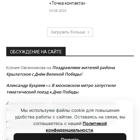
«Точка контакта»
05.08.2026
Загрузить больше
ОБСУЖДЕНИЕ НА САЙТЕ
Поздравляем жителей района
Ксения Овсянникова
на
Крылатское с Днём Великой Победы!
Александр Букреев
В московском метро запустили
на
тематический поезд к Дню Победы
Александр Букреев
В московском метро запустили
на
тематический поезд к Дню Победы
Мы используем файлы cookie для повышения
удобства работы с сайтом. Оставаясь на связи, вы
Александр Букреев
В московском метро запустили
на
соглашаетесь с нашей
Политикой
тематический поезд к Дню Победы
конфиденциальности
.
Александр Букреев
В московском метро запустили
на
Принять