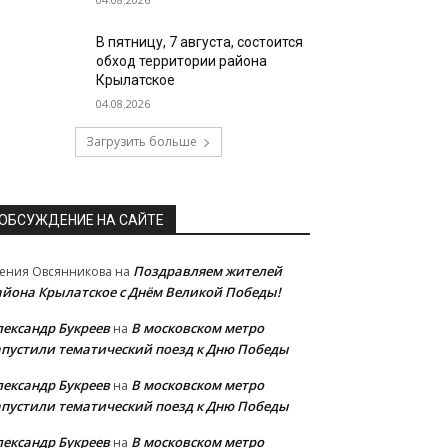
В пятницу, 7 августа, состоится
обход территории района
Крылатское
04.08.2026
Загрузить больше
ОБСУЖДЕНИЕ НА САЙТЕ
Поздравляем жителей
ения Овсянникова
на
айона Крылатское с Днём Великой Победы!
лександр Букреев
В московском метро
на
апустили тематический поезд к Дню Победы
лександр Букреев
В московском метро
на
апустили тематический поезд к Дню Победы
лександр Букреев
В московском метро
на