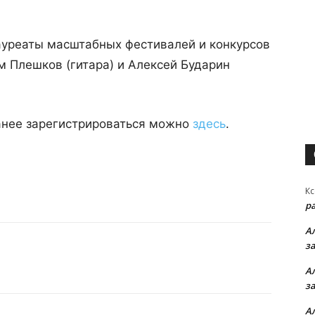
ауреаты масштабных фестивалей и конкурсов
м Плешков (гитара) и Алексей Бударин
ранее зарегистрироваться можно
здесь
.
Кс
р
А
з
А
з
А