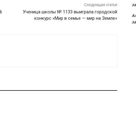
з
Следующая статья
6
Ученица школы № 1133 выиграла городской
А
конкурс «Мир в семье — мир на Земле»
з