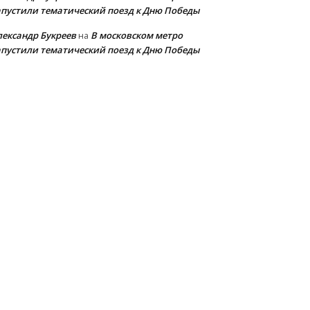
апустили тематический поезд к Дню Победы
лександр Букреев
В московском метро
на
апустили тематический поезд к Дню Победы