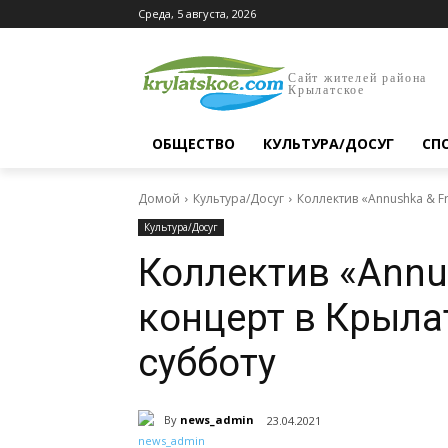
Среда, 5 августа, 2026
Сайт жителей района
Крылатское
ОБЩЕСТВО
КУЛЬТУРА/ДОСУГ
СП
Домой
Культура/Досуг
Коллектив «Annushka & F
Культура/Досуг
Коллектив «Annus
концерт в Крыл
субботу
By
news_admin
23.04.2021