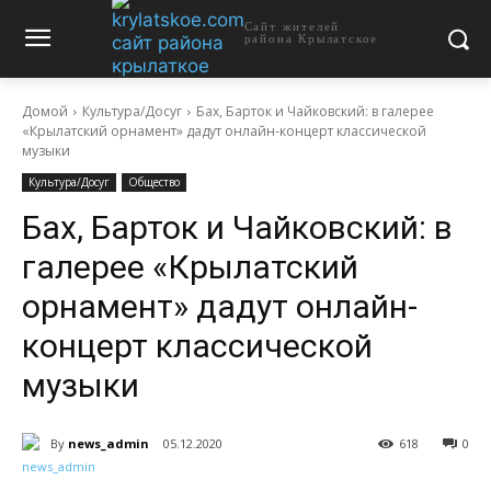
Сайт жителей
района Крылатское
Домой
Культура/Досуг
Бах, Барток и Чайковский: в галерее
«Крылатский орнамент» дадут онлайн-концерт классической
музыки
Культура/Досуг
Общество
Бах, Барток и Чайковский: в
галерее «Крылатский
орнамент» дадут онлайн-
концерт классической
музыки
By
news_admin
05.12.2020
618
0