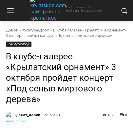
Сайт жителей
района Крылатское
Домой
Культура/Досуг
В клубе-галерее «Крылатский орнамент»
3 октября пройдет концерт «Под сенью миртового дерева»
Культура/Досуг
В клубе-галерее
«Крылатский орнамент» 3
октября пройдет концерт
«Под сенью миртового
дерева»
By
news_admin
22.09.2021
617
0