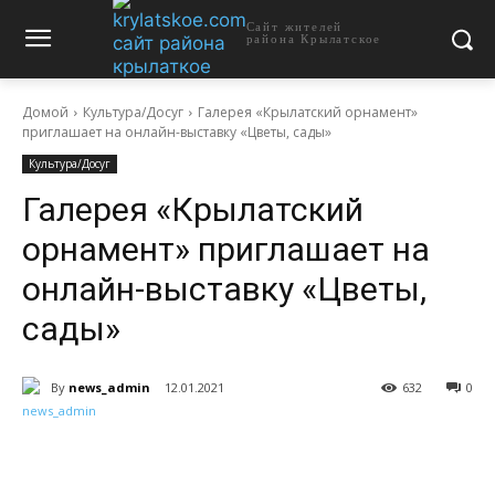
Сайт жителей
района Крылатское
Домой
Культура/Досуг
Галерея «Крылатский орнамент»
приглашает на онлайн-выставку «Цветы, сады»
Культура/Досуг
Галерея «Крылатский
орнамент» приглашает на
онлайн-выставку «Цветы,
сады»
By
news_admin
12.01.2021
632
0