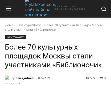
Сайт жителей
района Крылатское
Домой
Культура/Досуг
Более 70 культурных площадок Москвы
стали участниками «Библионочи»
Культура/Досуг
Более 70 культурных
площадок Москвы стали
участниками «Библионочи»
By
news_admin
30.04.2021
555
0