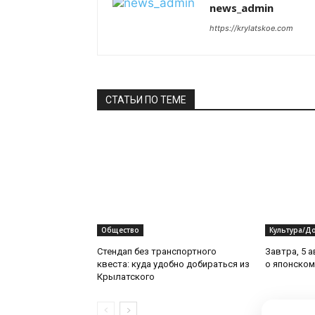
news_admin
https://krylatskoe.com
СТАТЬИ ПО ТЕМЕ
Общество
Культура/До
Стендап без транспортного
Завтра, 5 а
квеста: куда удобно добираться из
о японском
Крылатского