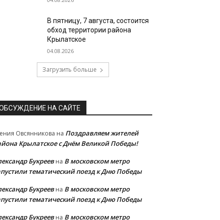
В пятницу, 7 августа, состоится
обход территории района
Крылатское
04.08.2026
Загрузить больше
ОБСУЖДЕНИЕ НА САЙТЕ
Поздравляем жителей
ения Овсянникова
на
айона Крылатское с Днём Великой Победы!
лександр Букреев
В московском метро
на
апустили тематический поезд к Дню Победы
лександр Букреев
В московском метро
на
апустили тематический поезд к Дню Победы
лександр Букреев
В московском метро
на