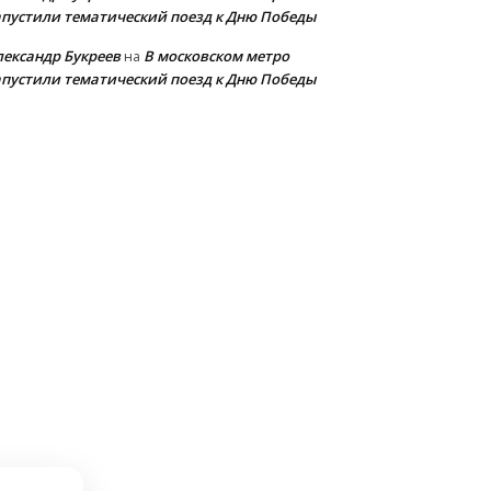
апустили тематический поезд к Дню Победы
лександр Букреев
В московском метро
на
апустили тематический поезд к Дню Победы