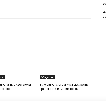
з
А
з
суг
Общество
вгуста, пройдет лекция
8 и 9 августа ограничат движение
 языке
транспорта в Крылатском