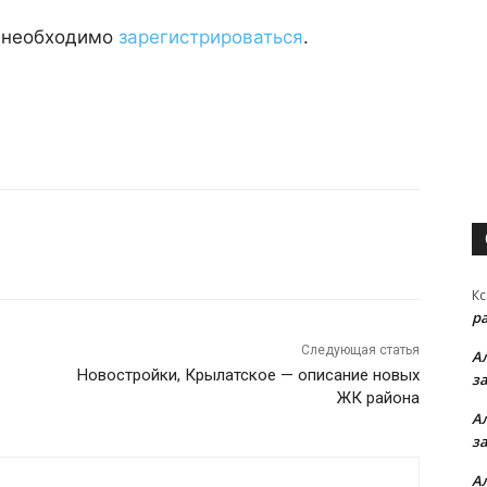
, необходимо
зарегистрироваться
.
Кс
р
Следующая статья
А
Новостройки, Крылатское — описание новых
з
ЖК района
А
з
А