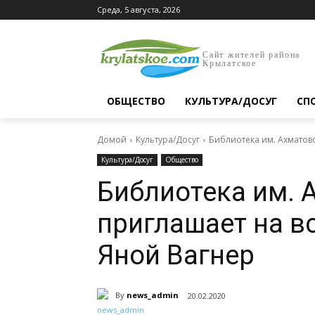
Среда, 5 августа, 2026
Сайт жителей района
Крылатское
ОБЩЕСТВО
КУЛЬТУРА/ДОСУГ
СП
Домой
Культура/Досуг
Библиотека им. Ахматов
Культура/Досуг
Общество
Библиотека им. 
приглашает на в
Яной Вагнер
By
news_admin
20.02.2020