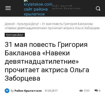
Сайт жителей
района Крылатское
Домой
Культура/Досуг
31 мая повесть Григория Бакланова
«Навеки девятнадцатилетние» прочитает актриса Ольга Заборцева
Культура/Досуг
31 мая повесть Григория
Бакланова «Навеки
девятнадцатилетние»
прочитает актриса Ольга
Заборцева
By
Район Крылатское
31.05.2017
1151
0