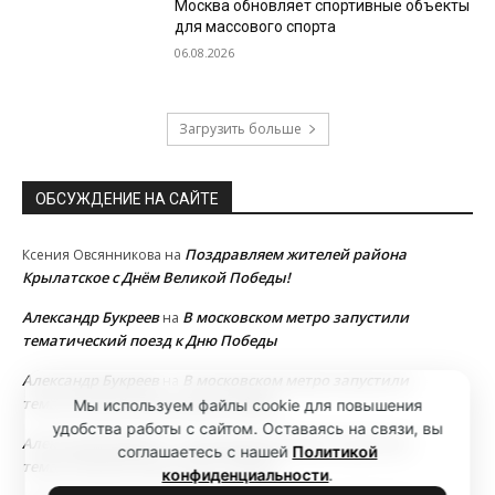
Москва обновляет спортивные объекты
для массового спорта
06.08.2026
Загрузить больше
ОБСУЖДЕНИЕ НА САЙТЕ
Поздравляем жителей района
Ксения Овсянникова
на
Крылатское с Днём Великой Победы!
Александр Букреев
В московском метро запустили
на
тематический поезд к Дню Победы
Александр Букреев
В московском метро запустили
на
тематический поезд к Дню Победы
Мы используем файлы cookie для повышения
удобства работы с сайтом. Оставаясь на связи, вы
Александр Букреев
В московском метро запустили
на
соглашаетесь с нашей
Политикой
тематический поезд к Дню Победы
конфиденциальности
.