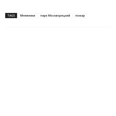
TAGS
Мневники
парк Москворецкий
пожар