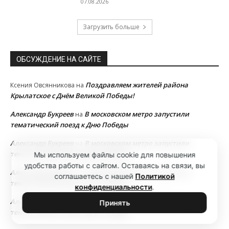
07.08.2026
Загрузить больше
ОБСУЖДЕНИЕ НА САЙТЕ
Поздравляем жителей района
Ксения Овсянникова
на
Крылатское с Днём Великой Победы!
Александр Букреев
В московском метро запустили
на
тематический поезд к Дню Победы
Александр Букреев
В московском метро запустили
на
тематический поезд к Дню Победы
Мы используем файлы cookie для повышения
удобства работы с сайтом. Оставаясь на связи, вы
Александр Букреев
В московском метро запустили
на
соглашаетесь с нашей
Политикой
тематический поезд к Дню Победы
конфиденциальности
.
Александр Букреев
В московском метро запустили
на
Принять
тематический поезд к Дню Победы