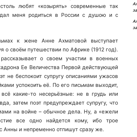
А
 столь любят «козырять» современные так
з
дал меня родиться в России с душою и с
А
з
сьмах к жене Анне Ахматовой выступает
я о своём путешествии по Африке (1912 год).
 рассказывает о своем участии в военных
скадрона Ее Величества Первой действующей
эт не беспокоит супругу описаниями ужасов
ками успокоить её. По его письмам выходит,
всё какие-то несерьёзные: не в грудь или
авда, затем поэт предупреждает супругу, что
ми на войне – обычное дела. Ну, а «ежели
естие все одно найдется кому, ибо трое
 Анны и непременно отпишут сразу же.