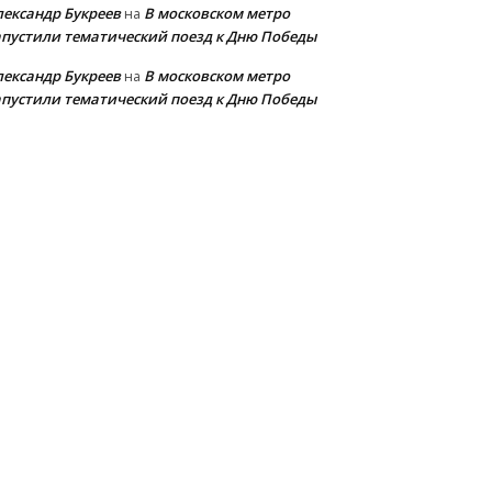
лександр Букреев
В московском метро
на
апустили тематический поезд к Дню Победы
лександр Букреев
В московском метро
на
апустили тематический поезд к Дню Победы