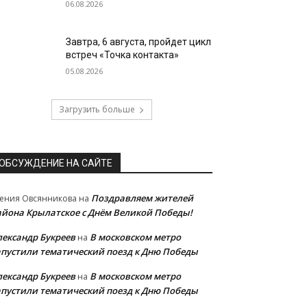
06.08.2026
Завтра, 6 августа, пройдет цикл
встреч «Точка контакта»
05.08.2026
Загрузить больше
ОБСУЖДЕНИЕ НА САЙТЕ
Поздравляем жителей
ения Овсянникова
на
айона Крылатское с Днём Великой Победы!
лександр Букреев
В московском метро
на
апустили тематический поезд к Дню Победы
лександр Букреев
В московском метро
на
апустили тематический поезд к Дню Победы