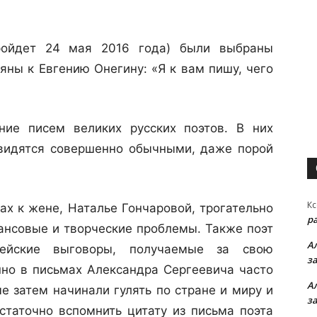
ройдет 24 мая 2016 года) были выбраны
яны к Евгению Онегину: «Я к вам пишу, чего
ие писем великих русских поэтов. В них
 видятся совершенно обычными, даже порой
Кс
ах к жене, Наталье Гончаровой, трогательно
р
нансовые и творческие проблемы. Также поэт
А
ейские выговоры, получаемые за свою
з
но в письмах Александра Сергеевича часто
А
е затем начинали гулять по стране и миру и
з
таточно вспомнить цитату из письма поэта