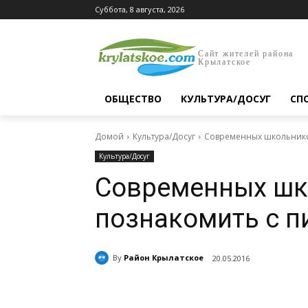
Суббота, 8 августа, 2026
Сайт жителей района
Крылатское
ОБЩЕСТВО
КУЛЬТУРА/ДОСУГ
СП
Домой
Культура/Досуг
Современных школьнико
Культура/Досуг
Современных шк
познакомить с п
By
Район Крылатское
20.05.2016
Поделиться