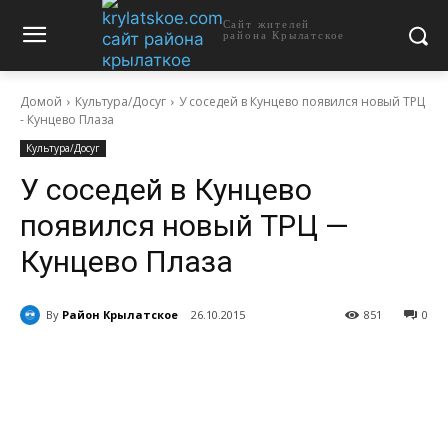
Сайт жителей
района Крылатское
Домой
Культура/Досуг
У соседей в Кунцево появился новый ТРЦ
- Кунцево Плаза
Культура/Досуг
У соседей в Кунцево
появился новый ТРЦ —
Кунцево Плаза
By
Район Крылатское
26.10.2015
851
0