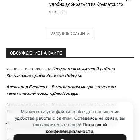
удобно добираться из Крылатского
05.08.2026
Загрузить больше
ОБСУЖДЕНИЕ НА САЙТЕ
Поздравляем жителей района
Ксения Овсянникова
на
Крылатское с Днём Великой Победы!
Александр Букреев
В московском метро запустили
на
тематический поезд к Дню Победы
Александр Букреев
В московском метро запустили
на
тематический поезд к Дню Победы
Мы используем файлы cookie для повышения
удобства работы с сайтом. Оставаясь на связи, вы
Александр Букреев
В московском метро запустили
на
соглашаетесь с нашей
Политикой
тематический поезд к Дню Победы
конфиденциальности
.
Александр Букреев
В московском метро запустили