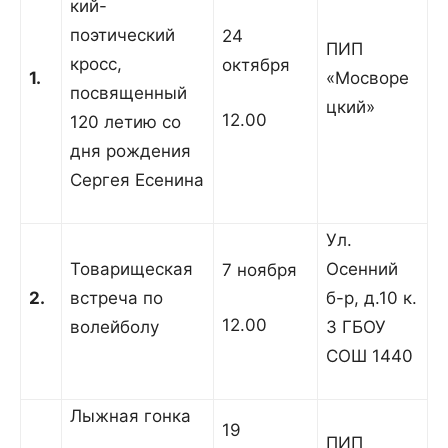
кий-
поэтический
24
ПИП
кросс,
октября
1
.
«Мосворе
посвященный
цкий»
12.00
120 летию со
дня рождения
Сергея Есенина
Ул.
Товарищеская
Осенний
7 ноября
2.
встреча по
б-р, д.10 к.
12.00
волейболу
3 ГБОУ
СОШ 1440
Лыжная гонка
19
ПИП