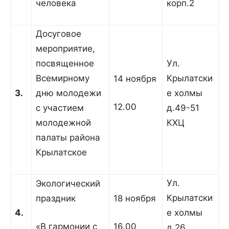
человека
корп.2
Досуговое
мероприятие,
посвященное
Ул.
Всемирному
Крылатски
14 ноября
3.
дню молодежи
е холмы
12.00
с участием
д.49-51
молодежной
КХЦ
палаты района
Крылатское
Ул.
Экологический
Крылатски
праздник
18 ноября
4.
е холмы
«В гармонии с
16.00
д.26,