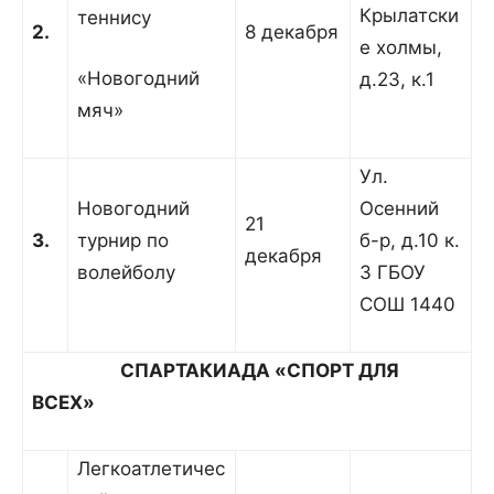
Крылатски
теннису
2.
8 декабря
е холмы,
«Новогодний
д.23, к.1
мяч»
Ул.
Новогодний
Осенний
21
3.
турнир по
б-р, д.10 к.
декабря
волейболу
3 ГБОУ
СОШ 1440
СПАРТАКИАДА «СПОРТ ДЛЯ
ВСЕХ»
Легкоатлетичес