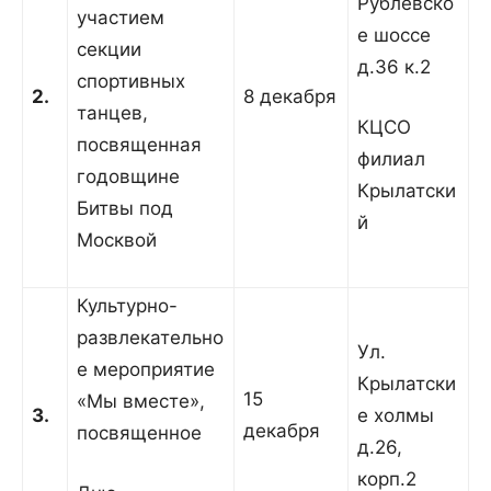
Рублевско
участием
е шоссе
секции
д.36 к.2
спортивных
2.
8 декабря
танцев,
КЦСО
посвященная
филиал
годовщине
Крылатски
Битвы под
й
Москвой
Культурно-
развлекательно
Ул.
е мероприятие
Крылатски
15
«Мы вместе»,
3.
е холмы
декабря
посвященное
д.26,
корп.2