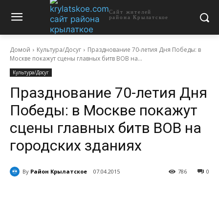
Сайт жителей
района Крылатское
Домой
Культура/Досуг
Празднование 70-летия Дня Победы: в
Москве покажут сцены главных битв ВОВ на...
Культура/Досуг
Празднование 70-летия Дня
Победы: в Москве покажут
сцены главных битв ВОВ на
городских зданиях
By
Район Крылатское
07.04.2015
786
0