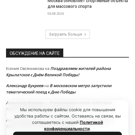
Москва обновляет спортивные объекты
для массового спорта
06.08.2026
Загрузить больше
ОБСУЖДЕНИЕ НА САЙТЕ
Поздравляем жителей района
Ксения Овсянникова
на
Крылатское с Днём Великой Победы!
Александр Букреев
В московском метро запустили
на
тематический поезд к Дню Победы
Александр Букреев
В московском метро запустили
на
тематический поезд к Дню Победы
Мы используем файлы cookie для повышения
удобства работы с сайтом. Оставаясь на связи, вы
Александр Букреев
В московском метро запустили
на
соглашаетесь с нашей
Политикой
тематический поезд к Дню Победы
конфиденциальности
.