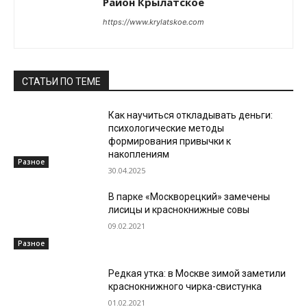
Район Крылатское
https://www.krylatskoe.com
СТАТЬИ ПО ТЕМЕ
Как научиться откладывать деньги:
психологические методы
формирования привычки к
накоплениям
Разное
30.04.2025
В парке «Москворецкий» замечены
лисицы и краснокнижные совы
09.02.2021
Разное
Редкая утка: в Москве зимой заметили
краснокнижного чирка-свистунка
01.02.2021