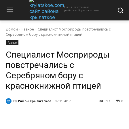
Сайт жителей
района Крылатское
Домой
Разное
Специалист Мосприроды повстречались с
Серебряном бору с краснокнижной птицей
Разное
Специалист Мосприроды
повстречались с
Серебряном бору с
краснокнижной птицей
By
Район Крылатское
07.11.2017
897
0