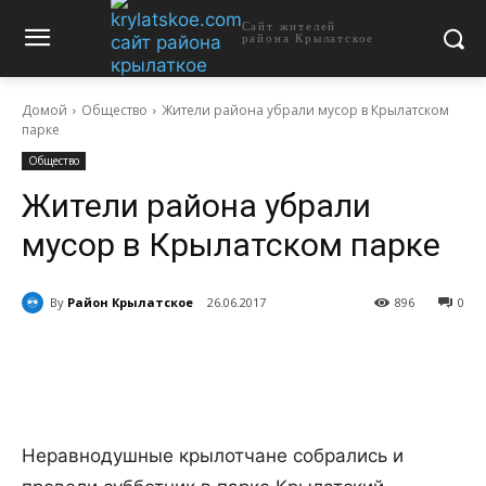
Сайт жителей
района Крылатское
Домой
Общество
Жители района убрали мусор в Крылатском
парке
Общество
Жители района убрали
мусор в Крылатском парке
By
Район Крылатское
26.06.2017
896
0
Неравнодушные крылотчане собрались и