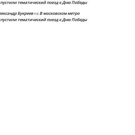
апустили тематический поезд к Дню Победы
лександр Букреев
В московском метро
на
апустили тематический поезд к Дню Победы