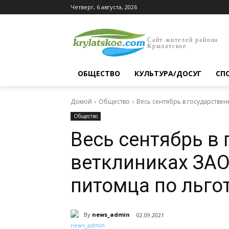
Четверг, 6 августа, 2026
Сайт жителей района
Крылатское
ОБЩЕСТВО
КУЛЬТУРА/ДОСУГ
СП
Домой
Общество
Весь сентябрь в государстве
Общество
Весь сентябрь в
ветклиниках ЗА
питомца по льго
By
news_admin
02.09.2021