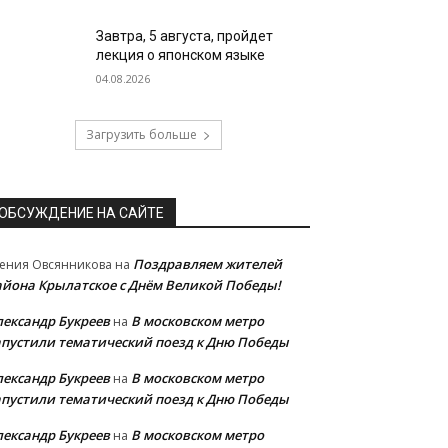
Завтра, 5 августа, пройдет
лекция о японском языке
04.08.2026
Загрузить больше
ОБСУЖДЕНИЕ НА САЙТЕ
Поздравляем жителей
ения Овсянникова
на
айона Крылатское с Днём Великой Победы!
лександр Букреев
В московском метро
на
апустили тематический поезд к Дню Победы
лександр Букреев
В московском метро
на
апустили тематический поезд к Дню Победы
лександр Букреев
В московском метро
на