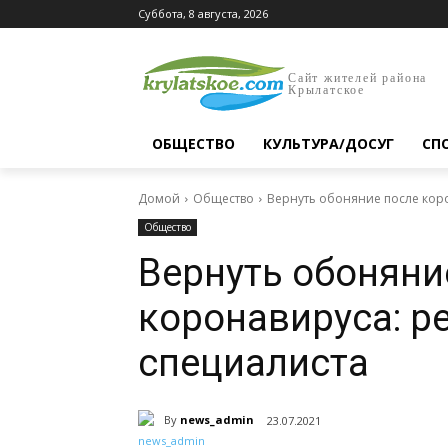
Суббота, 8 августа, 2026
Сайт жителей района
Крылатское
ОБЩЕСТВО
КУЛЬТУРА/ДОСУГ
СП
Домой
Общество
Вернуть обоняние после кор
Общество
Вернуть обоняни
коронавируса: 
специалиста
By
news_admin
23.07.2021