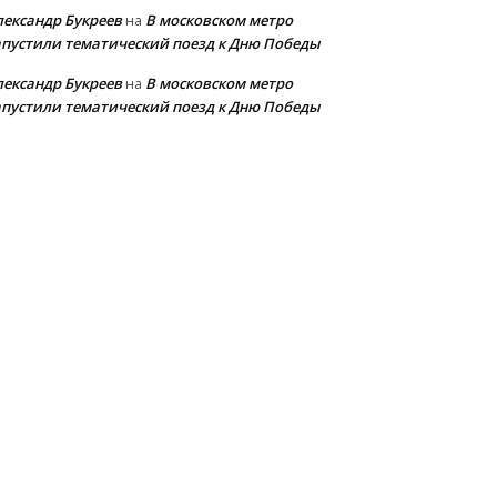
лександр Букреев
В московском метро
на
апустили тематический поезд к Дню Победы
лександр Букреев
В московском метро
на
апустили тематический поезд к Дню Победы