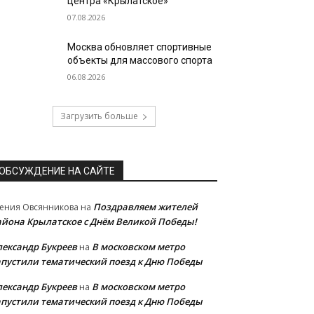
центра «Крылатское»
07.08.2026
Москва обновляет спортивные
объекты для массового спорта
06.08.2026
Загрузить больше
ОБСУЖДЕНИЕ НА САЙТЕ
Поздравляем жителей
ения Овсянникова
на
айона Крылатское с Днём Великой Победы!
лександр Букреев
В московском метро
на
апустили тематический поезд к Дню Победы
лександр Букреев
В московском метро
на
апустили тематический поезд к Дню Победы