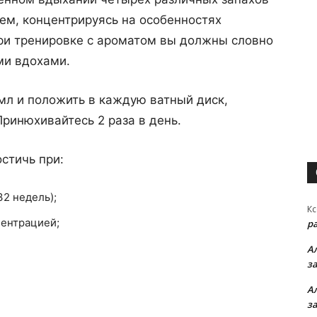
ем, концентрируясь на особенностях
при тренировке с ароматом вы должны словно
ми вдохами.
мл и положить в каждую ватный диск,
Принюхивайтесь 2 раза в день.
стичь при:
2 недель);
Кс
центрацией;
р
А
з
А
з