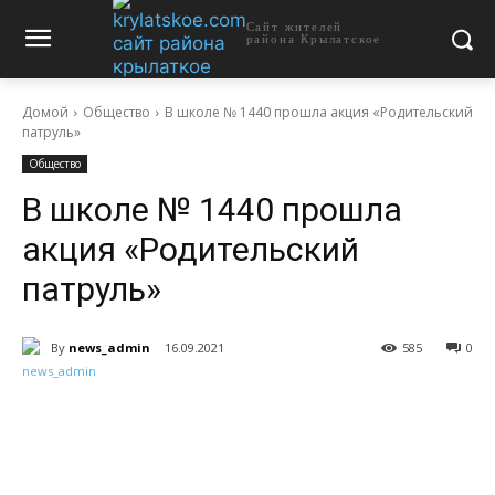
Сайт жителей
района Крылатское
Домой
Общество
В школе № 1440 прошла акция «Родительский
патруль»
Общество
В школе № 1440 прошла
акция «Родительский
патруль»
By
news_admin
16.09.2021
585
0