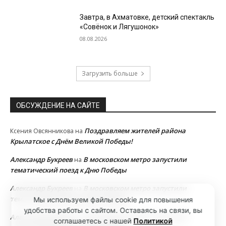
Завтра, в Ахматовке, детский спектакль
«Совёнок и Лягушонок»
08.08.2026
Загрузить больше
ОБСУЖДЕНИЕ НА САЙТЕ
Поздравляем жителей района
Ксения Овсянникова
на
Крылатское с Днём Великой Победы!
Александр Букреев
В московском метро запустили
на
тематический поезд к Дню Победы
Александр Букреев
В московском метро запустили
на
тематический поезд к Дню Победы
Мы используем файлы cookie для повышения
удобства работы с сайтом. Оставаясь на связи, вы
Александр Букреев
В московском метро запустили
на
соглашаетесь с нашей
Политикой