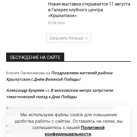
Новая выставка открывается 11 августа
в Галерее клубного центра
«Крылатское»
07.08.2026
Загрузить больше
ОБСУЖДЕНИЕ НА САЙТЕ
Поздравляем жителей района
Ксения Овсянникова
на
Крылатское с Днём Великой Победы!
Александр Букреев
В московском метро запустили
на
тематический поезд к Дню Победы
Александр Букреев
В московском метро запустили
на
тематический поезд к Дню Победы
Мы используем файлы cookie для повышения
удобства работы с сайтом. Оставаясь на связи, вы
Александр Букреев
В московском метро запустили
на
соглашаетесь с нашей
Политикой
тематический поезд к Дню Победы
конфиденциальности
.