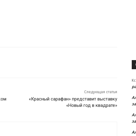
Кс
р
Следующая статья
А
ком
«Красный сарафан» представит выставку
з
«Новый год в квадрате»
А
з
А