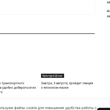
з
А
з
Культура/Досуг
з транспортного
Завтра, 5 августа, пройдет лекция
да удобно добираться из
о японском языке
го
льзуем файлы cookie для повышения удобства работы с