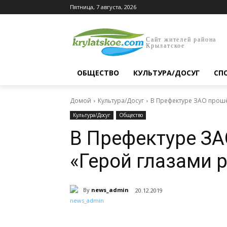
Пятница, 7 августа, 2026
Сайт жителей района
Крылатское
ОБЩЕСТВО
КУЛЬТУРА/ДОСУГ
СП
Домой
Культура/Досуг
В Префектуре ЗАО прошё
Культура/Досуг
Общество
В Префектуре ЗА
«Герой глазами 
By
news_admin
20.12.2019
Поделиться