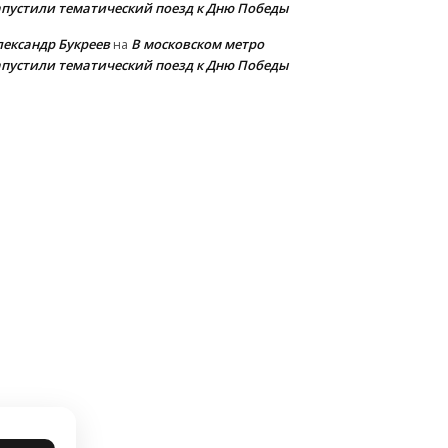
апустили тематический поезд к Дню Победы
лександр Букреев
В московском метро
на
апустили тематический поезд к Дню Победы