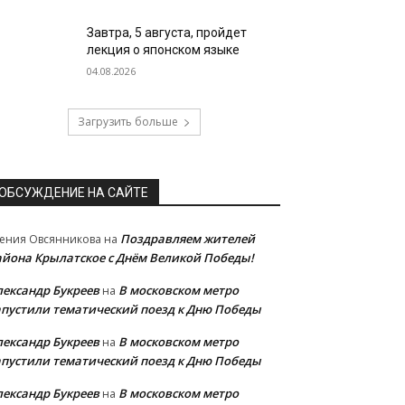
Завтра, 5 августа, пройдет
лекция о японском языке
04.08.2026
Загрузить больше
ОБСУЖДЕНИЕ НА САЙТЕ
Поздравляем жителей
ения Овсянникова
на
айона Крылатское с Днём Великой Победы!
лександр Букреев
В московском метро
на
апустили тематический поезд к Дню Победы
лександр Букреев
В московском метро
на
апустили тематический поезд к Дню Победы
лександр Букреев
В московском метро
на