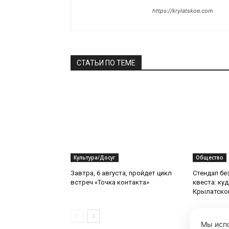
https://krylatskoe.com
СТАТЬИ ПО ТЕМЕ
Культура/Досуг
Общество
Завтра, 6 августа, пройдет цикл
Стендап бе
встреч «Точка контакта»
квеста: ку
Крылатско
Мы испо